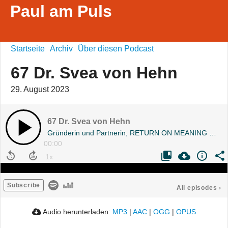
Paul am Puls
Startseite
Archiv
Über diesen Podcast
67 Dr. Svea von Hehn
29. August 2023
67 Dr. Svea von Hehn
Gründerin und Partnerin, RETURN ON MEANING GmbH
00:00
Subscribe
All episodes
›
Audio herunterladen:
MP3
|
AAC
|
OGG
|
OPUS